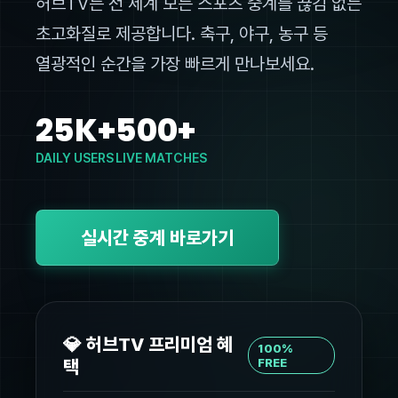
허브TV는 전 세계 모든 스포츠 중계를 끊김 없는
초고화질로 제공합니다. 축구, 야구, 농구 등
열광적인 순간을 가장 빠르게 만나보세요.
25K+
500+
DAILY USERS
LIVE MATCHES
실시간 중계 바로가기
💎 허브TV 프리미엄 혜
100%
택
FREE