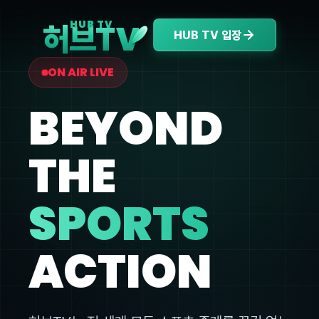
V
HUB TV
허브T
HUB TV 입장
ON AIR LIVE
BEYOND
THE
SPORTS
ACTION