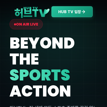
V
HUB TV
허브T
HUB TV 입장
ON AIR LIVE
BEYOND
THE
SPORTS
ACTION