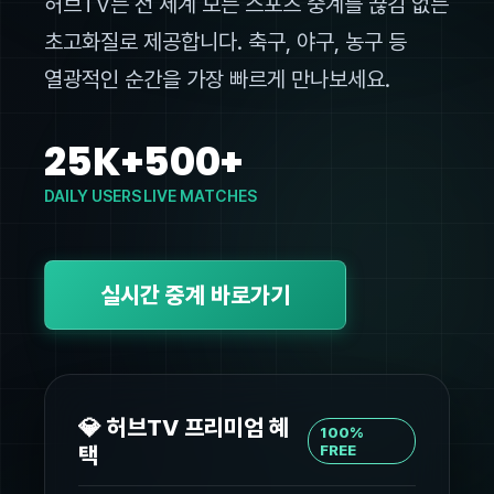
허브TV는 전 세계 모든 스포츠 중계를 끊김 없는
초고화질로 제공합니다. 축구, 야구, 농구 등
열광적인 순간을 가장 빠르게 만나보세요.
25K+
500+
DAILY USERS
LIVE MATCHES
실시간 중계 바로가기
💎 허브TV 프리미엄 혜
100%
택
FREE