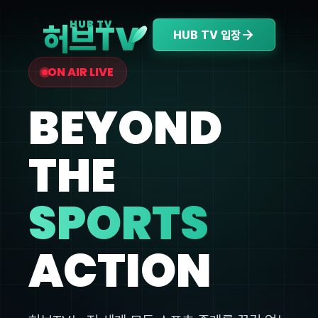
V
HUB TV
허브T
HUB TV 입장
ON AIR LIVE
BEYOND
THE
SPORTS
ACTION