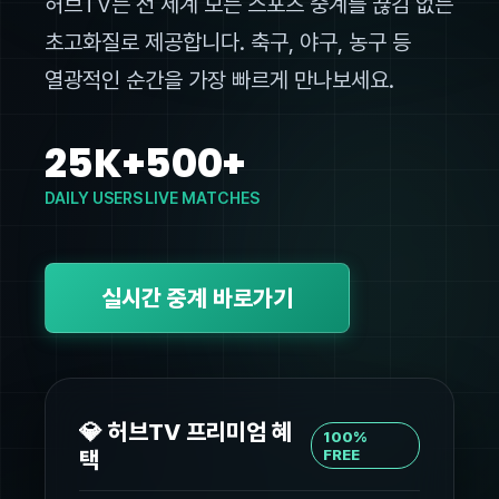
허브TV는 전 세계 모든 스포츠 중계를 끊김 없는
초고화질로 제공합니다. 축구, 야구, 농구 등
열광적인 순간을 가장 빠르게 만나보세요.
25K+
500+
DAILY USERS
LIVE MATCHES
실시간 중계 바로가기
💎 허브TV 프리미엄 혜
100%
택
FREE