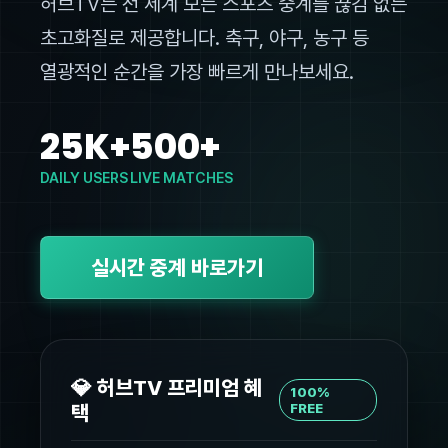
허브TV는 전 세계 모든 스포츠 중계를 끊김 없는
초고화질로 제공합니다. 축구, 야구, 농구 등
열광적인 순간을 가장 빠르게 만나보세요.
25K+
500+
DAILY USERS
LIVE MATCHES
실시간 중계 바로가기
💎 허브TV 프리미엄 혜
100%
택
FREE