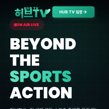
V
HUB TV
허브T
HUB TV 입장
ON AIR LIVE
BEYOND
THE
SPORTS
ACTION