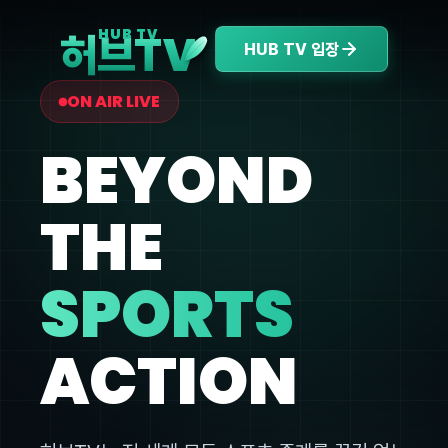
V
HUB TV
허브T
HUB TV 입장
ON AIR LIVE
BEYOND
THE
SPORTS
ACTION