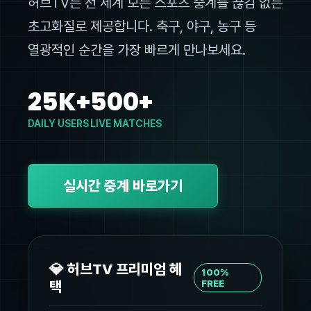
허브TV는 전 세계 모든 스포츠 중계를 끊김 없는
초고화질로 제공합니다. 축구, 야구, 농구 등
열광적인 순간을 가장 빠르게 만나보세요.
25K+
500+
DAILY USERS
LIVE MATCHES
실시간 중계 바로가기
💎 허브TV 프리미엄 혜
100%
택
FREE