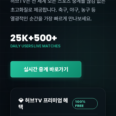
허브TV는 전 세계 모든 스포츠 중계를 끊김 없는
초고화질로 제공합니다. 축구, 야구, 농구 등
열광적인 순간을 가장 빠르게 만나보세요.
25K+
500+
DAILY USERS
LIVE MATCHES
실시간 중계 바로가기
💎 허브TV 프리미엄 혜
100%
택
FREE