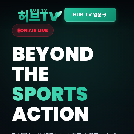
V
HUB TV
허브T
HUB TV 입장
ON AIR LIVE
BEYOND
THE
SPORTS
ACTION