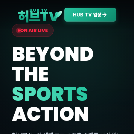
V
HUB TV
허브T
HUB TV 입장
ON AIR LIVE
BEYOND
THE
SPORTS
ACTION