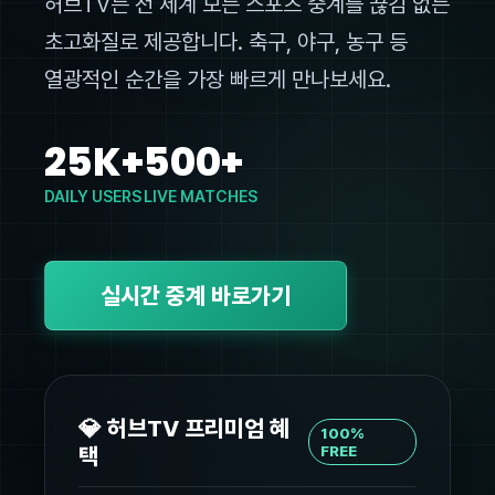
허브TV는 전 세계 모든 스포츠 중계를 끊김 없는
초고화질로 제공합니다. 축구, 야구, 농구 등
열광적인 순간을 가장 빠르게 만나보세요.
25K+
500+
DAILY USERS
LIVE MATCHES
실시간 중계 바로가기
💎 허브TV 프리미엄 혜
100%
택
FREE