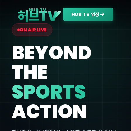
V
HUB TV
허브T
HUB TV 입장
ON AIR LIVE
BEYOND
THE
SPORTS
ACTION