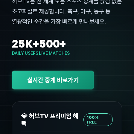
허브TV는 전 세계 모든 스포츠 중계를 끊김 없는
초고화질로 제공합니다. 축구, 야구, 농구 등
열광적인 순간을 가장 빠르게 만나보세요.
25K+
500+
DAILY USERS
LIVE MATCHES
실시간 중계 바로가기
💎 허브TV 프리미엄 혜
100%
택
FREE