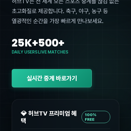
허브TV는 전 세계 모든 스포츠 중계를 끊김 없는
초고화질로 제공합니다. 축구, 야구, 농구 등
열광적인 순간을 가장 빠르게 만나보세요.
25K+
500+
DAILY USERS
LIVE MATCHES
실시간 중계 바로가기
💎 허브TV 프리미엄 혜
100%
택
FREE