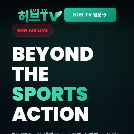
V
HUB TV
허브T
HUB TV 입장
ON AIR LIVE
BEYOND
THE
SPORTS
ACTION