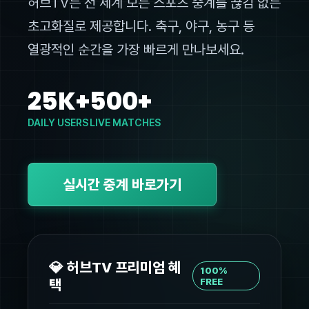
허브TV는 전 세계 모든 스포츠 중계를 끊김 없는
초고화질로 제공합니다. 축구, 야구, 농구 등
열광적인 순간을 가장 빠르게 만나보세요.
25K+
500+
DAILY USERS
LIVE MATCHES
실시간 중계 바로가기
💎 허브TV 프리미엄 혜
100%
택
FREE