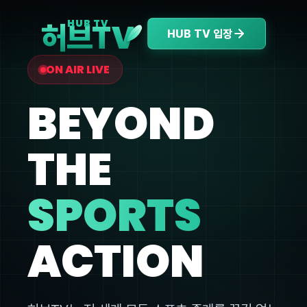
V
HUB TV
허브T
HUB TV 입장
ON AIR LIVE
BEYOND
THE
SPORTS
ACTION