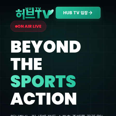
V
HUB TV
허브T
HUB TV 입장
ON AIR LIVE
BEYOND
THE
SPORTS
ACTION