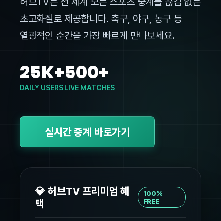
허브TV는 전 세계 모든 스포츠 중계를 끊김 없는
초고화질로 제공합니다. 축구, 야구, 농구 등
열광적인 순간을 가장 빠르게 만나보세요.
25K+
500+
DAILY USERS
LIVE MATCHES
실시간 중계 바로가기
💎 허브TV 프리미엄 혜
100%
택
FREE