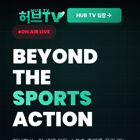
V
HUB TV
허브T
HUB TV 입장
ON AIR LIVE
BEYOND
THE
SPORTS
ACTION