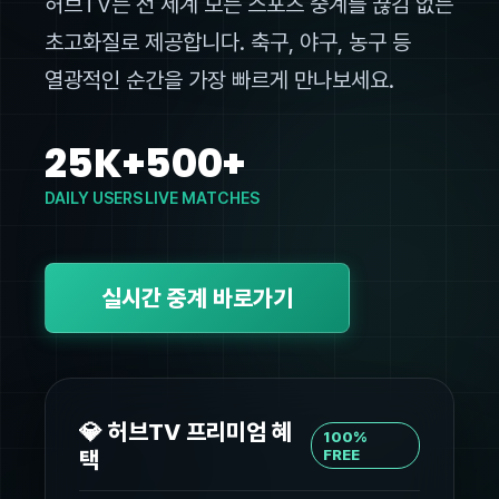
허브TV는 전 세계 모든 스포츠 중계를 끊김 없는
초고화질로 제공합니다. 축구, 야구, 농구 등
열광적인 순간을 가장 빠르게 만나보세요.
25K+
500+
DAILY USERS
LIVE MATCHES
실시간 중계 바로가기
💎 허브TV 프리미엄 혜
100%
택
FREE