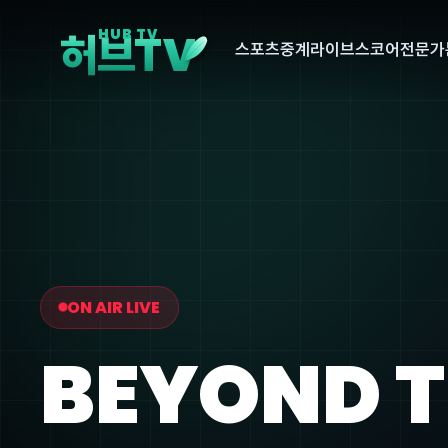
V
HUB TV
허브T
스포츠중계
라이브스코어
전문가
ON AIR LIVE
BEYOND 