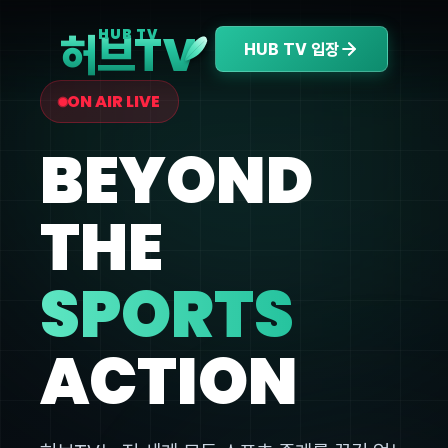
V
HUB TV
허브T
HUB TV 입장
ON AIR LIVE
BEYOND
THE
SPORTS
ACTION