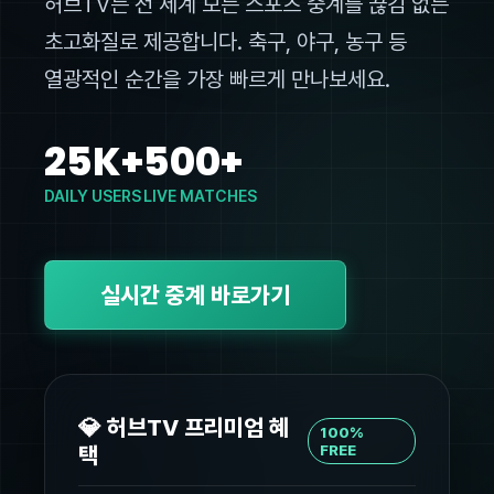
허브TV는 전 세계 모든 스포츠 중계를 끊김 없는
초고화질로 제공합니다. 축구, 야구, 농구 등
열광적인 순간을 가장 빠르게 만나보세요.
25K+
500+
DAILY USERS
LIVE MATCHES
실시간 중계 바로가기
💎 허브TV 프리미엄 혜
100%
택
FREE