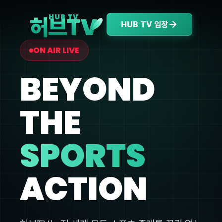
V
HUB TV
허브T
HUB TV 입장
ON AIR LIVE
BEYOND
THE
SPORTS
ACTION