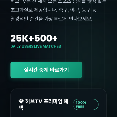
허브TV는 전 세계 모든 스포츠 중계를 끊김 없는
초고화질로 제공합니다. 축구, 야구, 농구 등
열광적인 순간을 가장 빠르게 만나보세요.
25K+
500+
DAILY USERS
LIVE MATCHES
실시간 중계 바로가기
💎 허브TV 프리미엄 혜
100%
택
FREE