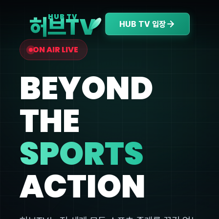
V
HUB TV
허브T
HUB TV 입장
ON AIR LIVE
BEYOND
THE
SPORTS
ACTION