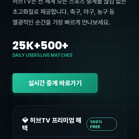
허브TV는 전 세계 모든 스포츠 중계를 끊김 없는
초고화질로 제공합니다. 축구, 야구, 농구 등
열광적인 순간을 가장 빠르게 만나보세요.
25K+
500+
DAILY USERS
LIVE MATCHES
실시간 중계 바로가기
💎 허브TV 프리미엄 혜
100%
택
FREE