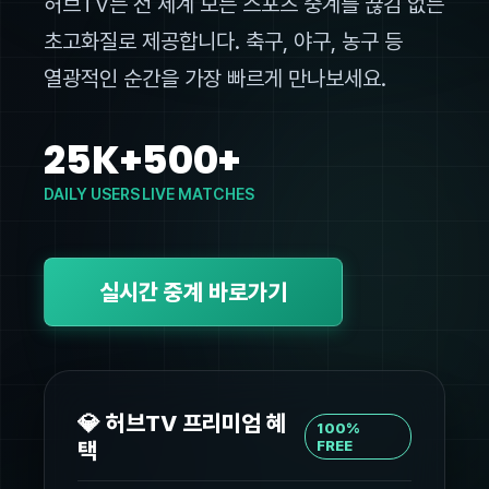
허브TV는 전 세계 모든 스포츠 중계를 끊김 없는
초고화질로 제공합니다. 축구, 야구, 농구 등
열광적인 순간을 가장 빠르게 만나보세요.
25K+
500+
DAILY USERS
LIVE MATCHES
실시간 중계 바로가기
💎 허브TV 프리미엄 혜
100%
택
FREE