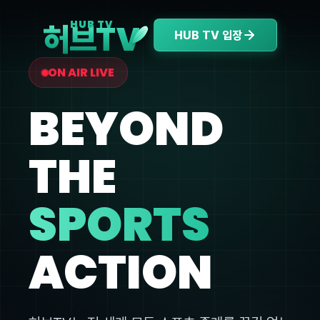
V
HUB TV
허브T
HUB TV 입장
ON AIR LIVE
BEYOND
THE
SPORTS
ACTION