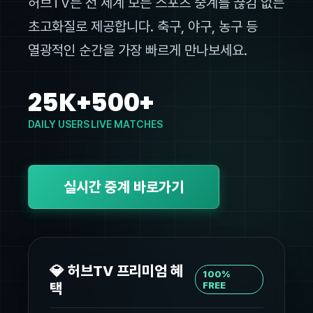
허브TV는 전 세계 모든 스포츠 중계를 끊김 없는
초고화질로 제공합니다. 축구, 야구, 농구 등
열광적인 순간을 가장 빠르게 만나보세요.
25K+
500+
DAILY USERS
LIVE MATCHES
실시간 중계 바로가기
💎 허브TV 프리미엄 혜
100%
택
FREE