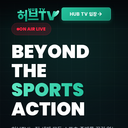
V
HUB TV
허브T
HUB TV 입장
ON AIR LIVE
BEYOND
THE
SPORTS
ACTION