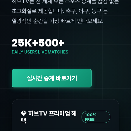
허브TV는 전 세계 모든 스포츠 중계를 끊김 없는
초고화질로 제공합니다. 축구, 야구, 농구 등
열광적인 순간을 가장 빠르게 만나보세요.
25K+
500+
DAILY USERS
LIVE MATCHES
실시간 중계 바로가기
💎 허브TV 프리미엄 혜
100%
택
FREE