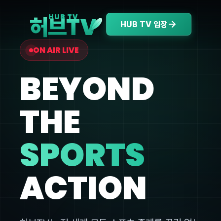
V
HUB TV
허브T
HUB TV 입장
ON AIR LIVE
BEYOND
THE
SPORTS
ACTION