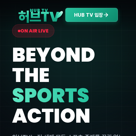
V
HUB TV
허브T
HUB TV 입장
ON AIR LIVE
BEYOND
THE
SPORTS
ACTION