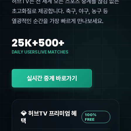
허브TV는 전 세계 모든 스포츠 중계를 끊김 없는
초고화질로 제공합니다. 축구, 야구, 농구 등
열광적인 순간을 가장 빠르게 만나보세요.
25K+
500+
DAILY USERS
LIVE MATCHES
실시간 중계 바로가기
💎 허브TV 프리미엄 혜
100%
택
FREE