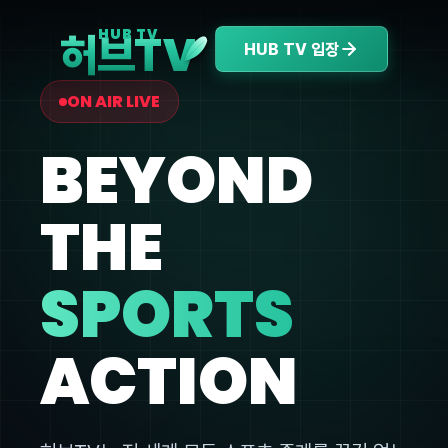
V
HUB TV
허브T
HUB TV 입장
ON AIR LIVE
BEYOND
THE
SPORTS
ACTION