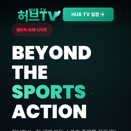
V
HUB TV
허브T
HUB TV 입장
ON AIR LIVE
BEYOND
THE
SPORTS
ACTION