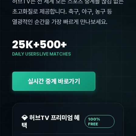
허브TV는 전 세계 모든 스포츠 중계를 끊김 없는
초고화질로 제공합니다. 축구, 야구, 농구 등
열광적인 순간을 가장 빠르게 만나보세요.
25K+
500+
DAILY USERS
LIVE MATCHES
실시간 중계 바로가기
💎 허브TV 프리미엄 혜
100%
택
FREE