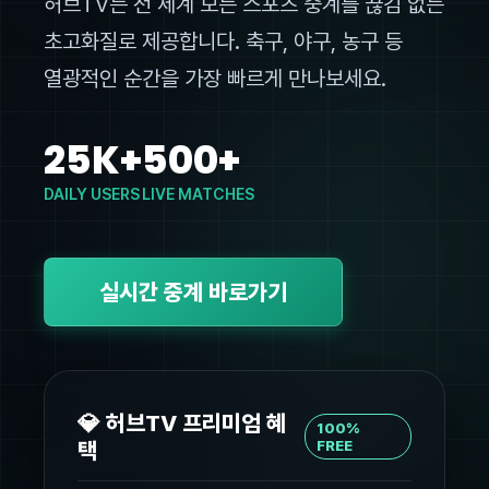
허브TV는 전 세계 모든 스포츠 중계를 끊김 없는
초고화질로 제공합니다. 축구, 야구, 농구 등
열광적인 순간을 가장 빠르게 만나보세요.
25K+
500+
DAILY USERS
LIVE MATCHES
실시간 중계 바로가기
💎 허브TV 프리미엄 혜
100%
택
FREE