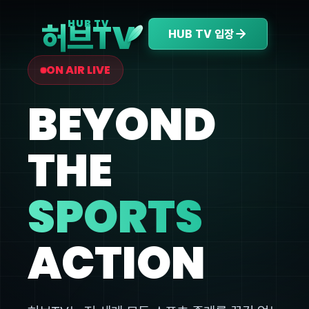
V
HUB TV
허브T
HUB TV 입장
ON AIR LIVE
BEYOND
THE
SPORTS
ACTION