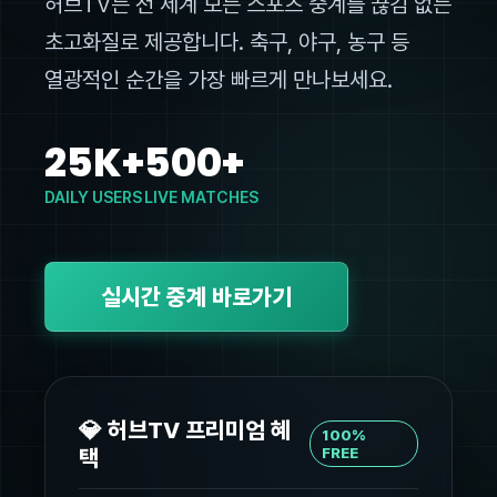
허브TV는 전 세계 모든 스포츠 중계를 끊김 없는
초고화질로 제공합니다. 축구, 야구, 농구 등
열광적인 순간을 가장 빠르게 만나보세요.
25K+
500+
DAILY USERS
LIVE MATCHES
실시간 중계 바로가기
💎 허브TV 프리미엄 혜
100%
택
FREE