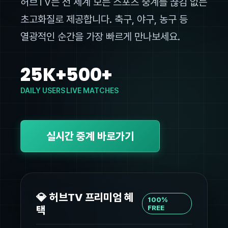
허브TV는 전 세계 모든 스포츠 중계를 끊김 없는
초고화질로 제공합니다. 축구, 야구, 농구 등
열광적인 순간을 가장 빠르게 만나보세요.
25K+
500+
DAILY USERS
LIVE MATCHES
실시간 중계 바로가기
💎 허브TV 프리미엄 혜
100%
택
FREE