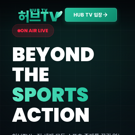
V
HUB TV
허브T
HUB TV 입장
ON AIR LIVE
BEYOND
THE
SPORTS
ACTION