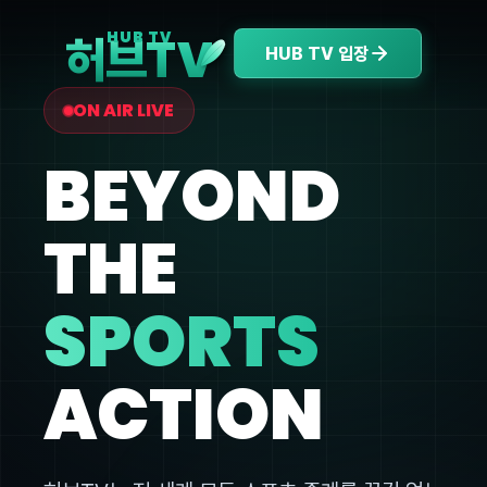
V
HUB TV
허브T
HUB TV 입장
ON AIR LIVE
BEYOND
THE
SPORTS
ACTION