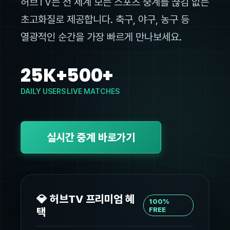
허브TV는 전 세계 모든 스포츠 중계를 끊김 없는
초고화질로 제공합니다. 축구, 야구, 농구 등
열광적인 순간을 가장 빠르게 만나보세요.
25K+
500+
DAILY USERS
LIVE MATCHES
실시간 중계 바로가기
💎 허브TV 프리미엄 혜
100%
택
FREE