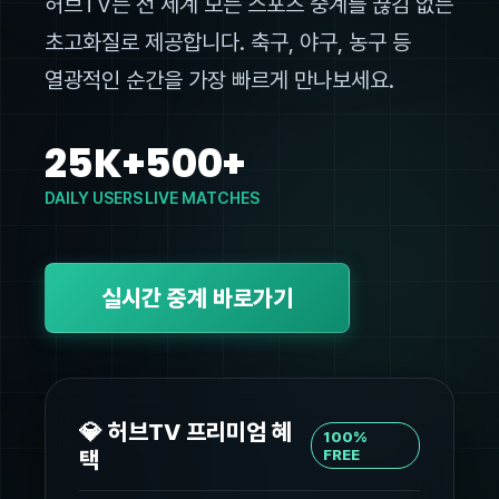
허브TV는 전 세계 모든 스포츠 중계를 끊김 없는
초고화질로 제공합니다. 축구, 야구, 농구 등
열광적인 순간을 가장 빠르게 만나보세요.
25K+
500+
DAILY USERS
LIVE MATCHES
실시간 중계 바로가기
💎 허브TV 프리미엄 혜
100%
택
FREE