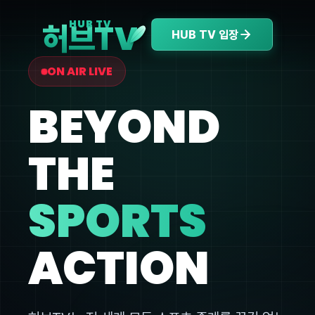
V
HUB TV
허브T
HUB TV 입장
ON AIR LIVE
BEYOND
THE
SPORTS
ACTION