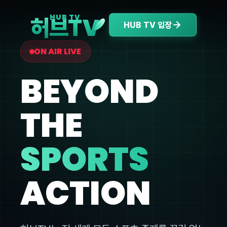
V
HUB TV
허브T
HUB TV 입장
ON AIR LIVE
BEYOND
THE
SPORTS
ACTION