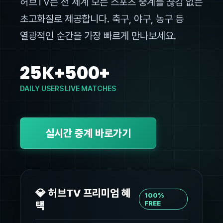
허브TV는 전 세계 모든 스포츠 중계를 끊김 없는
초고화질로 제공합니다. 축구, 야구, 농구 등
열광적인 순간을 가장 빠르게 만나보세요.
25K+
500+
DAILY USERS
LIVE MATCHES
실시간 중계 바로가기
💎 허브TV 프리미엄 혜
100%
택
FREE