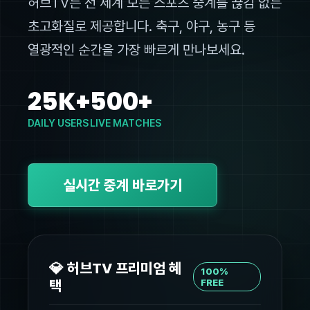
허브TV는 전 세계 모든 스포츠 중계를 끊김 없는
초고화질로 제공합니다. 축구, 야구, 농구 등
열광적인 순간을 가장 빠르게 만나보세요.
25K+
500+
DAILY USERS
LIVE MATCHES
실시간 중계 바로가기
💎 허브TV 프리미엄 혜
100%
택
FREE