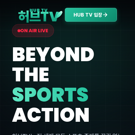
V
HUB TV
허브T
HUB TV 입장
ON AIR LIVE
BEYOND
THE
SPORTS
ACTION