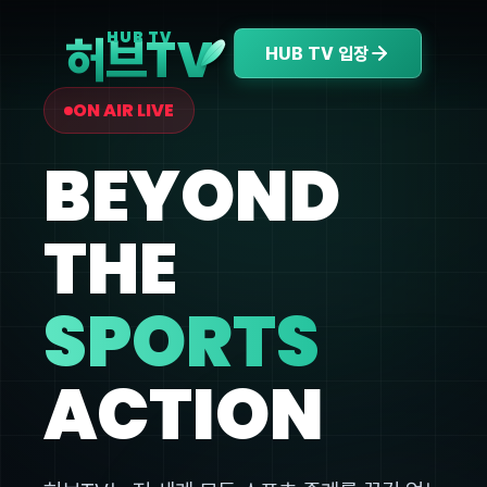
V
HUB TV
허브T
HUB TV 입장
ON AIR LIVE
BEYOND
THE
SPORTS
ACTION