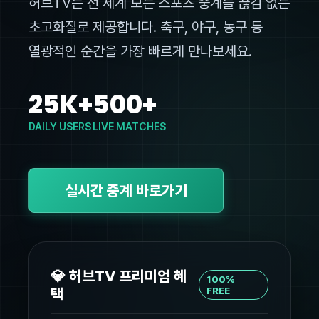
허브TV는 전 세계 모든 스포츠 중계를 끊김 없는
초고화질로 제공합니다. 축구, 야구, 농구 등
열광적인 순간을 가장 빠르게 만나보세요.
25K+
500+
DAILY USERS
LIVE MATCHES
실시간 중계 바로가기
💎 허브TV 프리미엄 혜
100%
택
FREE