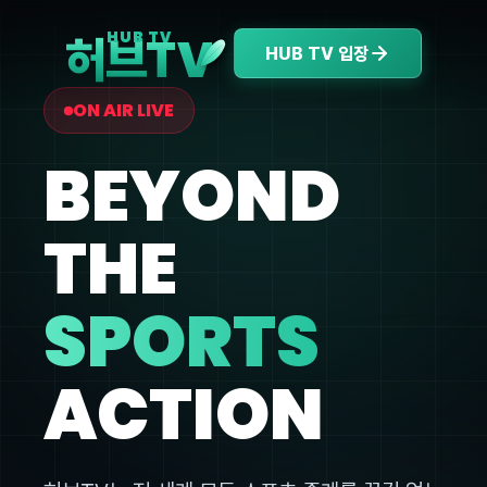
V
HUB TV
허브T
HUB TV 입장
ON AIR LIVE
BEYOND
THE
SPORTS
ACTION