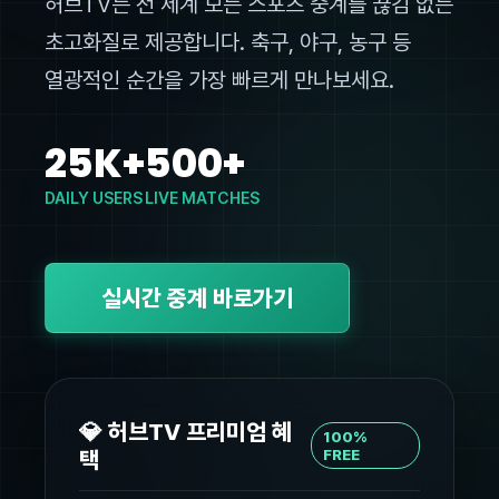
허브TV는 전 세계 모든 스포츠 중계를 끊김 없는
초고화질로 제공합니다. 축구, 야구, 농구 등
열광적인 순간을 가장 빠르게 만나보세요.
25K+
500+
DAILY USERS
LIVE MATCHES
실시간 중계 바로가기
💎 허브TV 프리미엄 혜
100%
택
FREE