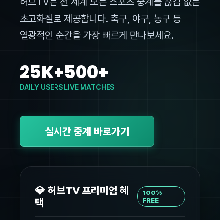
허브TV는 전 세계 모든 스포츠 중계를 끊김 없는
초고화질로 제공합니다. 축구, 야구, 농구 등
열광적인 순간을 가장 빠르게 만나보세요.
25K+
500+
DAILY USERS
LIVE MATCHES
실시간 중계 바로가기
💎 허브TV 프리미엄 혜
100%
택
FREE