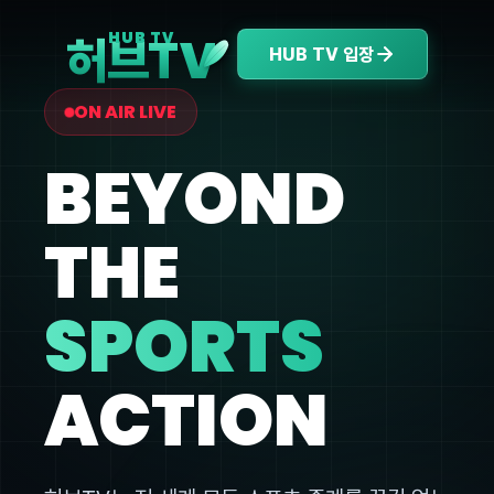
V
HUB TV
허브T
HUB TV 입장
ON AIR LIVE
BEYOND
THE
SPORTS
ACTION