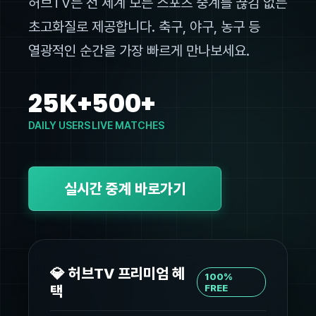
허브TV는 전 세계 모든 스포츠 중계를 끊김 없는
초고화질로 제공합니다. 축구, 야구, 농구 등
열광적인 순간을 가장 빠르게 만나보세요.
25K+
500+
DAILY USERS
LIVE MATCHES
실시간 중계 바로가기
💎 허브TV 프리미엄 혜
100%
택
FREE