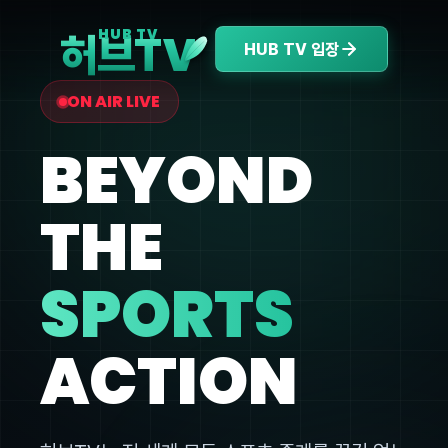
V
HUB TV
허브T
HUB TV 입장
ON AIR LIVE
BEYOND
THE
SPORTS
ACTION