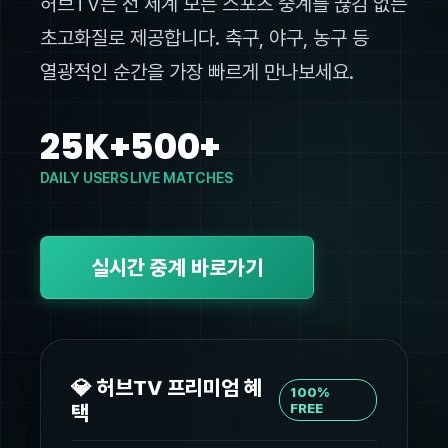
허브TV는 전 세계 모든 스포츠 중계를 끊김 없는
초고화질로 제공합니다. 축구, 야구, 농구 등
열광적인 순간을 가장 빠르게 만나보세요.
25K+
500+
DAILY USERS
LIVE MATCHES
실시간 중계 바로가기
💎 허브TV 프리미엄 혜
100%
택
FREE