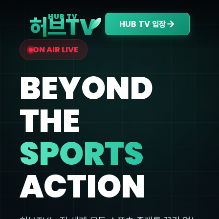
V
HUB TV
허브T
HUB TV 입장
ON AIR LIVE
BEYOND
THE
SPORTS
ACTION