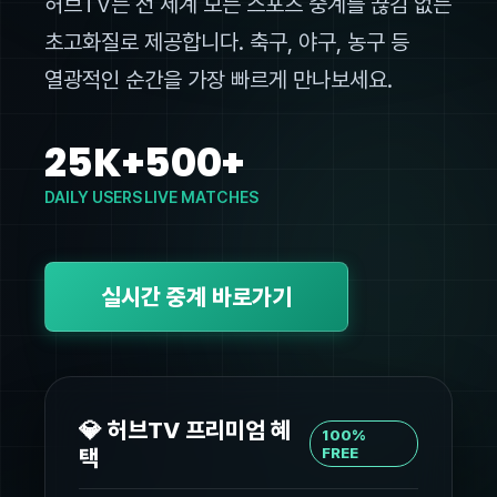
허브TV는 전 세계 모든 스포츠 중계를 끊김 없는
초고화질로 제공합니다. 축구, 야구, 농구 등
열광적인 순간을 가장 빠르게 만나보세요.
25K+
500+
DAILY USERS
LIVE MATCHES
실시간 중계 바로가기
💎 허브TV 프리미엄 혜
100%
택
FREE