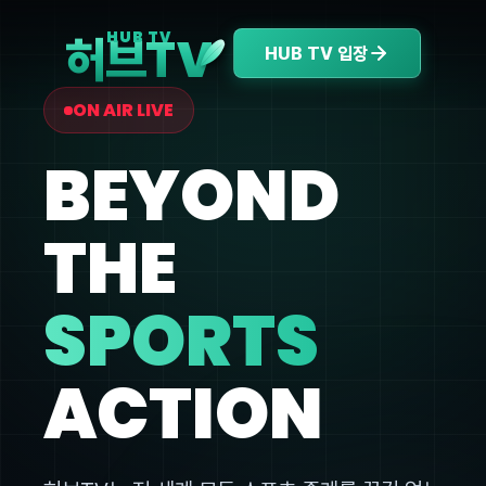
V
HUB TV
허브T
HUB TV 입장
ON AIR LIVE
BEYOND
THE
SPORTS
ACTION