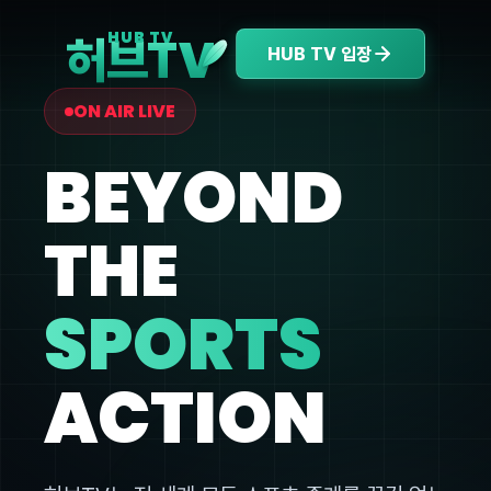
V
HUB TV
허브T
HUB TV 입장
ON AIR LIVE
BEYOND
THE
SPORTS
ACTION