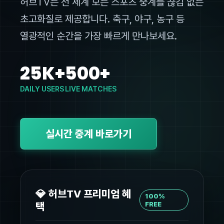
허브TV는 전 세계 모든 스포츠 중계를 끊김 없는
초고화질로 제공합니다. 축구, 야구, 농구 등
열광적인 순간을 가장 빠르게 만나보세요.
25K+
500+
DAILY USERS
LIVE MATCHES
실시간 중계 바로가기
💎 허브TV 프리미엄 혜
100%
택
FREE