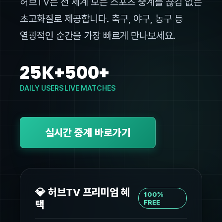
허브TV는 전 세계 모든 스포츠 중계를 끊김 없는
초고화질로 제공합니다. 축구, 야구, 농구 등
열광적인 순간을 가장 빠르게 만나보세요.
25K+
500+
DAILY USERS
LIVE MATCHES
실시간 중계 바로가기
💎 허브TV 프리미엄 혜
100%
택
FREE