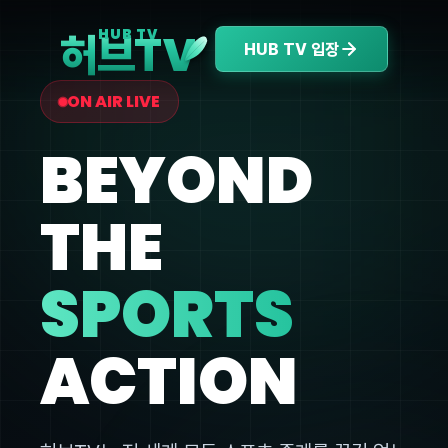
V
HUB TV
허브T
HUB TV 입장
ON AIR LIVE
BEYOND
THE
SPORTS
ACTION