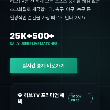
허브TV는 전 세계 모든 스포츠 중계를 끊김 없는
초고화질로 제공합니다. 축구, 야구, 농구 등
열광적인 순간을 가장 빠르게 만나보세요.
25K+
500+
DAILY USERS
LIVE MATCHES
실시간 중계 바로가기
💎 허브TV 프리미엄 혜
100%
택
FREE