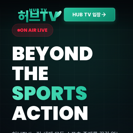
V
HUB TV
허브T
HUB TV 입장
ON AIR LIVE
BEYOND
THE
SPORTS
ACTION