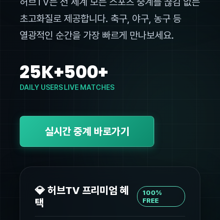
허브TV는 전 세계 모든 스포츠 중계를 끊김 없는
초고화질로 제공합니다. 축구, 야구, 농구 등
열광적인 순간을 가장 빠르게 만나보세요.
25K+
500+
DAILY USERS
LIVE MATCHES
실시간 중계 바로가기
💎 허브TV 프리미엄 혜
100%
택
FREE