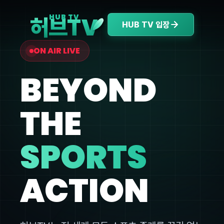
V
HUB TV
허브T
HUB TV 입장
ON AIR LIVE
BEYOND
THE
SPORTS
ACTION