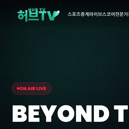
V
HUB TV
허브T
스포츠중계
라이브스코어
전문가
ON AIR LIVE
BEYOND 