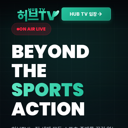
V
HUB TV
허브T
HUB TV 입장
ON AIR LIVE
BEYOND
THE
SPORTS
ACTION