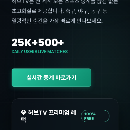
허브TV는 전 세계 모든 스포츠 중계를 끊김 없는
초고화질로 제공합니다. 축구, 야구, 농구 등
열광적인 순간을 가장 빠르게 만나보세요.
25K+
500+
DAILY USERS
LIVE MATCHES
실시간 중계 바로가기
💎 허브TV 프리미엄 혜
100%
택
FREE