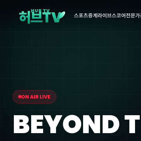
V
HUB TV
허브T
스포츠중계
라이브스코어
전문가
ON AIR LIVE
BEYOND 