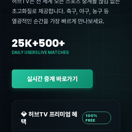
허브TV는 전 세계 모든 스포츠 중계를 끊김 없는
초고화질로 제공합니다. 축구, 야구, 농구 등
열광적인 순간을 가장 빠르게 만나보세요.
25K+
500+
DAILY USERS
LIVE MATCHES
실시간 중계 바로가기
💎 허브TV 프리미엄 혜
100%
택
FREE