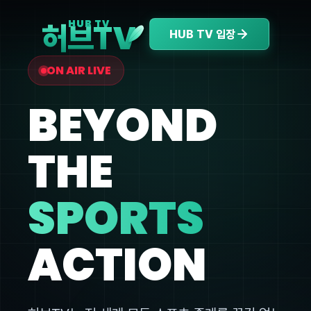
V
HUB TV
허브T
HUB TV 입장
ON AIR LIVE
BEYOND
THE
SPORTS
ACTION