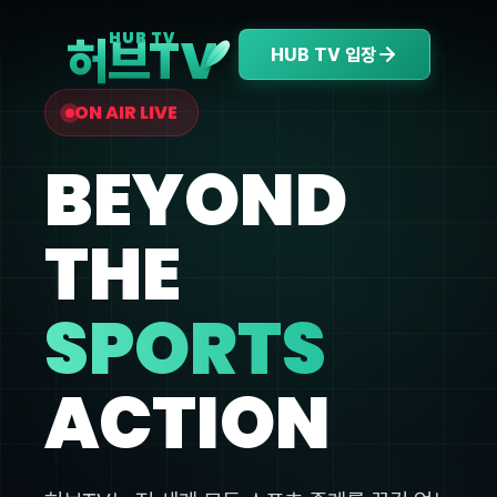
V
HUB TV
허브T
HUB TV 입장
ON AIR LIVE
BEYOND
THE
SPORTS
ACTION