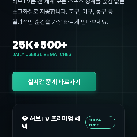
허브TV는 전 세계 모든 스포츠 중계를 끊김 없는
초고화질로 제공합니다. 축구, 야구, 농구 등
열광적인 순간을 가장 빠르게 만나보세요.
25K+
500+
DAILY USERS
LIVE MATCHES
실시간 중계 바로가기
💎 허브TV 프리미엄 혜
100%
택
FREE