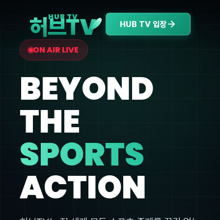
V
HUB TV
허브T
HUB TV 입장
ON AIR LIVE
BEYOND
THE
SPORTS
ACTION