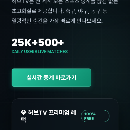
허브TV는 전 세계 모든 스포츠 중계를 끊김 없는
초고화질로 제공합니다. 축구, 야구, 농구 등
열광적인 순간을 가장 빠르게 만나보세요.
25K+
500+
DAILY USERS
LIVE MATCHES
실시간 중계 바로가기
💎 허브TV 프리미엄 혜
100%
택
FREE