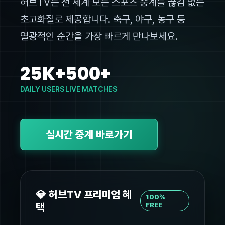
허브TV는 전 세계 모든 스포츠 중계를 끊김 없는
초고화질로 제공합니다. 축구, 야구, 농구 등
열광적인 순간을 가장 빠르게 만나보세요.
25K+
500+
DAILY USERS
LIVE MATCHES
실시간 중계 바로가기
💎 허브TV 프리미엄 혜
100%
택
FREE