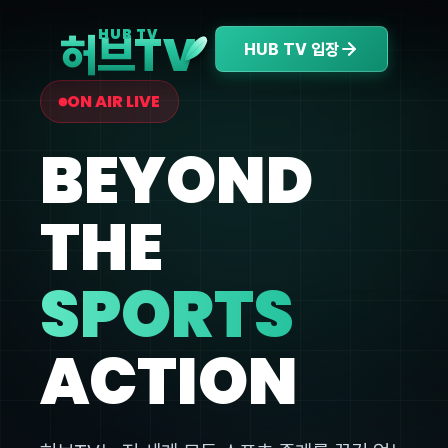
V
HUB TV
허브T
HUB TV 입장
ON AIR LIVE
BEYOND
THE
SPORTS
ACTION