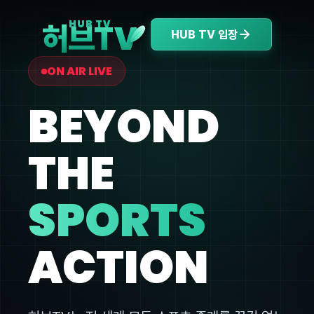
V
HUB TV
허브T
HUB TV 입장
ON AIR LIVE
BEYOND
THE
SPORTS
ACTION