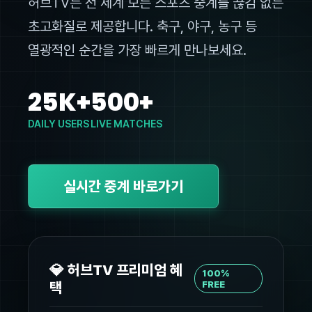
허브TV는 전 세계 모든 스포츠 중계를 끊김 없는
초고화질로 제공합니다. 축구, 야구, 농구 등
열광적인 순간을 가장 빠르게 만나보세요.
25K+
500+
DAILY USERS
LIVE MATCHES
실시간 중계 바로가기
💎 허브TV 프리미엄 혜
100%
택
FREE