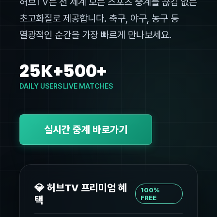
허브TV는 전 세계 모든 스포츠 중계를 끊김 없는
초고화질로 제공합니다. 축구, 야구, 농구 등
열광적인 순간을 가장 빠르게 만나보세요.
25K+
500+
DAILY USERS
LIVE MATCHES
실시간 중계 바로가기
💎 허브TV 프리미엄 혜
100%
택
FREE