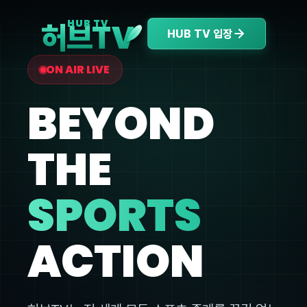
V
HUB TV
허브T
HUB TV 입장
ON AIR LIVE
BEYOND
THE
SPORTS
ACTION