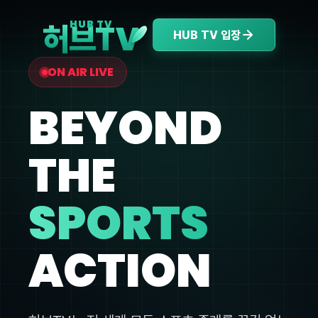
V
HUB TV
허브T
HUB TV 입장
ON AIR LIVE
BEYOND
THE
SPORTS
ACTION