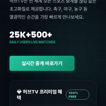
허브TV는 전 세계 모든 스포츠 중계를 끊김 없는
초고화질로 제공합니다. 축구, 야구, 농구 등
열광적인 순간을 가장 빠르게 만나보세요.
25K+
500+
DAILY USERS
LIVE MATCHES
실시간 중계 바로가기
💎 허브TV 프리미엄 혜
100%
택
FREE