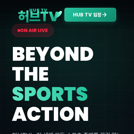
V
HUB TV
허브T
HUB TV 입장
ON AIR LIVE
BEYOND
THE
SPORTS
ACTION