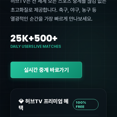
허브TV는 전 세계 모든 스포츠 중계를 끊김 없는
초고화질로 제공합니다. 축구, 야구, 농구 등
열광적인 순간을 가장 빠르게 만나보세요.
25K+
500+
DAILY USERS
LIVE MATCHES
실시간 중계 바로가기
💎 허브TV 프리미엄 혜
100%
택
FREE